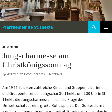
Zum
Inhalt
springen
Suchen
Pfarrgemeinde St.Thekla
PRIMÄR
MENÜ
ALLGEMEIN
Jungscharmesse am
Christkönigssonntag
MONTAG, 27. NOVEMBER 2023
STEFAN
Am 19.11. feierten zahlreiche Kinder und Gruppenleiterinnen
und Gruppenleiter der Jungschar St. Thekla um 9:30 Uhr in St.
Thekla die Jungscharmesse, in der die Frage des
Umweltschutzes eine große Rolle spielte. Der Gottesdienst
wurde von ihnen sehr gut vorbereitet. Bereits zuvor wurden in