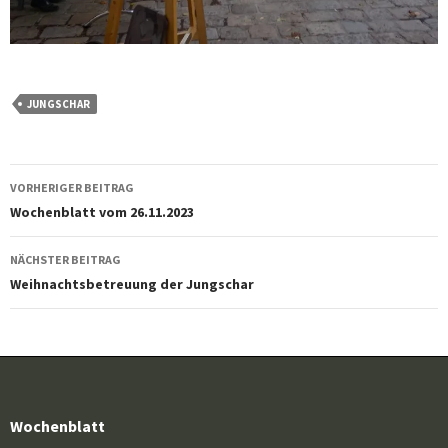
JUNGSCHAR
Beitragsnavigation
VORHERIGER BEITRAG
Wochenblatt vom 26.11.2023
NÄCHSTER BEITRAG
Weihnachtsbetreuung der Jungschar
Wochenblatt