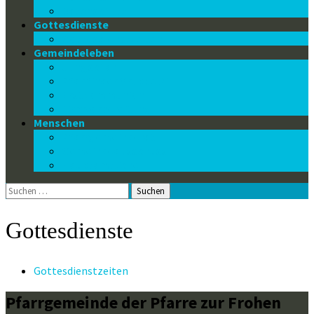
Datenschutz
Gottesdienste
Gottesdienstzeiten
Gemeindeleben
Jungschar
Pfadfinder Gruppe 34
Erstkommunion
Firmvorbereitung
Menschen
Pfarrgemeinderat
Gemeindeausschuss
Hauptamtliche
Suchen
nach:
Gottesdienste
Gottesdienstzeiten
Pfarrgemeinde der Pfarre zur Frohen