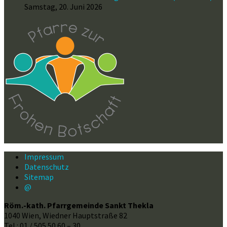
Samstag, 20. Juni 2026
Impressum
Datenschutz
Sitemap
@
Röm.-kath. Pfarrgemeinde Sankt Thekla
1040 Wien, Wiedner Hauptstraße 82
Tel.: 01 / 505 50 60 – 30