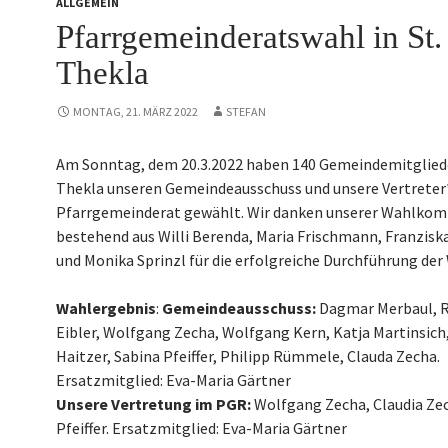
ALLGEMEIN
Pfarrgemeinderatswahl in St.
Thekla
MONTAG, 21. MÄRZ 2022
STEFAN
Am Sonntag, dem 20.3.2022 haben 140 Gemeindemitgliede
Thekla unseren Gemeindeausschuss und unsere Vertreter
Pfarrgemeinderat gewählt. Wir danken unserer Wahlko
bestehend aus Willi Berenda, Maria Frischmann, Franziska
und Monika Sprinzl für die erfolgreiche Durchführung der
Wahlergebnis
:
Gemeindeausschuss:
Dagmar Merbaul, 
Eibler, Wolfgang Zecha, Wolfgang Kern, Katja Martinsich
Haitzer, Sabina Pfeiffer, Philipp Rümmele, Clauda Zecha.
Ersatzmitglied: Eva-Maria Gärtner
Unsere Vertretung im PGR:
Wolfgang Zecha, Claudia Ze
Pfeiffer. Ersatzmitglied: Eva-Maria Gärtner