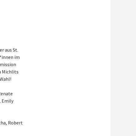
r aus St.
*innen im
mmission
 Michlits
 Wahl!
Renate
, Emily
cha, Robert