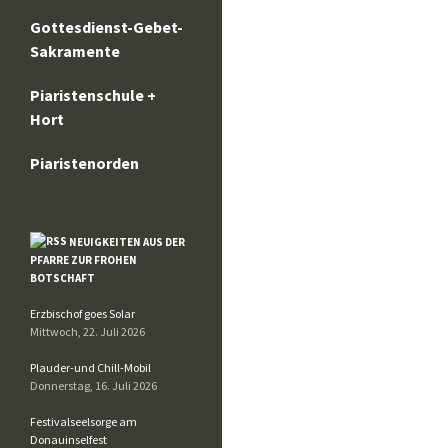
Gottesdienst-Gebet-
Sakramente
Piaristenschule +
Hort
Piaristenorden
NEUIGKEITEN AUS DER
PFARRE ZUR FROHEN
BOTSCHAFT
Erzbischof goes Solar
Mittwoch, 22. Juli 2026
Plauder-und Chill-Mobil
Donnerstag, 16. Juli 2026
Festivalseelsorge am
Donauinselfest