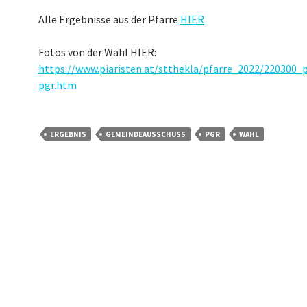
Alle Ergebnisse aus der Pfarre
HIER
Fotos von der Wahl HIER:
https://www.piaristen.at/stthekla/pfarre_2022/220300_
pgr.htm
ERGEBNIS
GEMEINDEAUSSCHUSS
PGR
WAHL