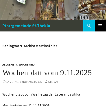
Zum
Inhalt
springen
Suchen
Pfarrgemeinde St.Thekla
PRIMÄR
MENÜ
Schlagwort-Archiv: Martinsfeier
ALLGEMEIN
,
WOCHENBLATT
Wochenblatt vom 9.11.2025
SAMSTAG, 8. NOVEMBER 2025
STEFAN
Wochenblatt vom Weihetag der Lateranbasilika
Martinsfeier am Di 11.11.2025