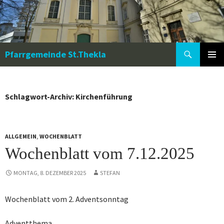
Zum
Inhalt
springen
Suchen
Pfarrgemeinde St.Thekla
PRIMÄR
MENÜ
Schlagwort-Archiv: Kirchenführung
ALLGEMEIN
,
WOCHENBLATT
Wochenblatt vom 7.12.2025
MONTAG, 8. DEZEMBER 2025
STEFAN
Wochenblatt vom 2. Adventsonntag
Adventthema