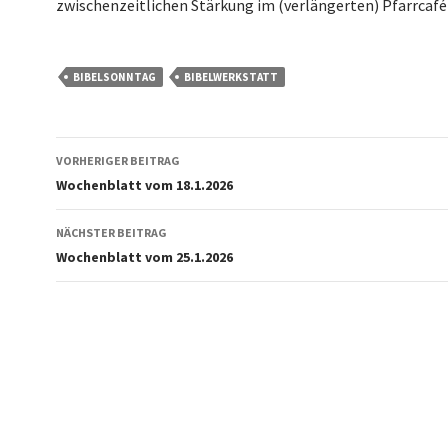
zwischenzeitlichen Stärkung im (verlängerten) Pfarrcafé
BIBELSONNTAG
BIBELWERKSTATT
Beitragsnavigation
VORHERIGER BEITRAG
Wochenblatt vom 18.1.2026
NÄCHSTER BEITRAG
Wochenblatt vom 25.1.2026