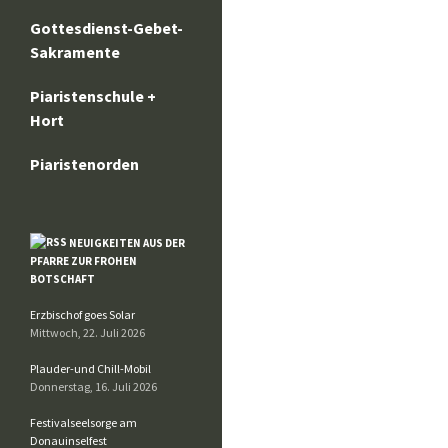
Gottesdienst-Gebet-
Sakramente
Piaristenschule +
Hort
Piaristenorden
NEUIGKEITEN AUS DER
PFARRE ZUR FROHEN
BOTSCHAFT
Erzbischof goes Solar
Mittwoch, 22. Juli 2026
Plauder-und Chill-Mobil
Donnerstag, 16. Juli 2026
Festivalseelsorge am
Donauinselfest