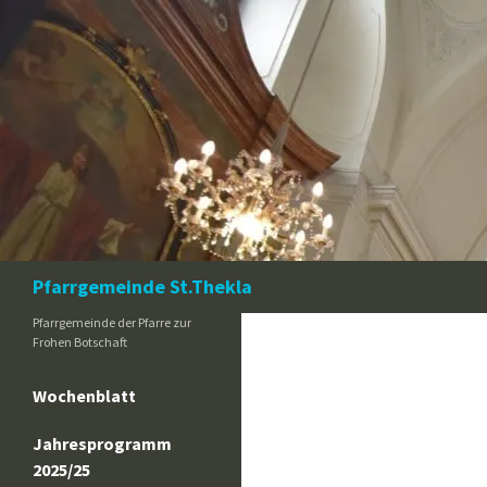
Zum
Inhalt
springen
Suchen
Pfarrgemeinde St.Thekla
Pfarrgemeinde der Pfarre zur
Frohen Botschaft
Wochenblatt
Jahresprogramm
2025/25