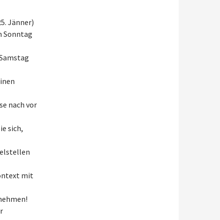
5. Jänner)
em Sonntag
m Samstag
einen
sse nach vor
ie sich,
elstellen
ontext mit
zunehmen!
r