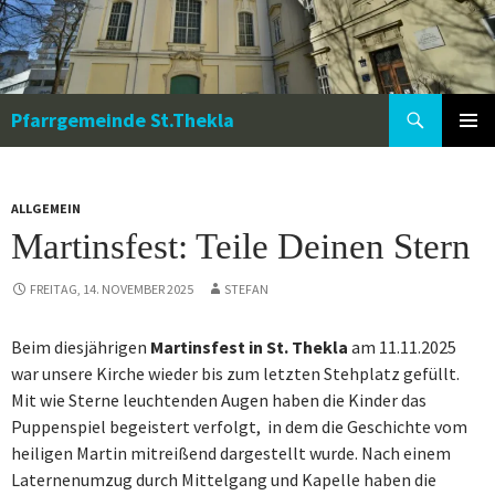
Zum
Inhalt
springen
Suchen
Pfarrgemeinde St.Thekla
PRIMÄR
MENÜ
ALLGEMEIN
Martinsfest: Teile Deinen Stern
FREITAG, 14. NOVEMBER 2025
STEFAN
Beim diesjährigen
Martinsfest in St. Thekla
am 11.11.2025
war unsere Kirche wieder bis zum letzten Stehplatz gefüllt.
Mit wie Sterne leuchtenden Augen haben die Kinder das
Puppenspiel begeistert verfolgt, in dem die Geschichte vom
heiligen Martin mitreißend dargestellt wurde. Nach einem
Laternenumzug durch Mittelgang und Kapelle haben die